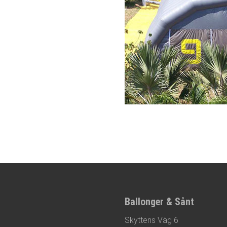
Footer
Ballonger & Sånt
Skyttens Väg 6