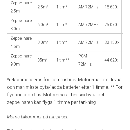
Zeppelinare
Fr
2.5m³
1 tim*
AM 72MHz
18 630:-
2.5m
2 
Zeppelinare
Fr
6.0m³
1 tim*
AM 72MHz
25 070:-
3.0m
2 
Zeppelinare
Fr
9.0m³
1 tim*
AM 72MHz
30 130:-
4.5m
2 
Zeppelinare
PCM
Fr
35m³
1 tim**
44 620:-
9.0m
72MHz
3 
*rekommenderas för inomhusbruk. Motorerna är eldrivna
och man måste byta/ladda batterier efter 1 timme. ** För
flygning utomhus. Motorerna är bensindrivna och
zeppelinaren kan flyga 1 timme per tankning.
Moms tillkommer på alla priser.