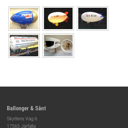
Footer
Ballonger & Sånt
Skyttens Väg 6
17565 Järfälla