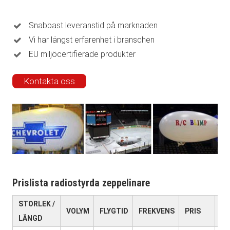
Snabbast leveranstid på marknaden
Vi har längst erfarenhet i branschen
EU miljöcertifierade produkter
Kontakta oss
Prislista radiostyrda zeppelinare
STORLEK /
PR
VOLYM
FLYGTID
FREKVENS
PRIS
LÄNGD
L