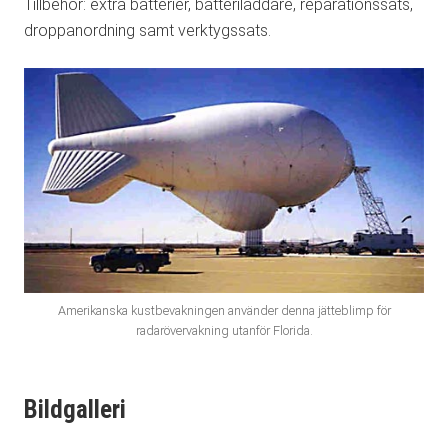
Tillbehör: extra batterier, batteriladdare, reparationssats,
droppanordning samt verktygssats.
Amerikanska kustbevakningen använder denna jätteblimp för
radarövervakning utanför Florida.
Bildgalleri